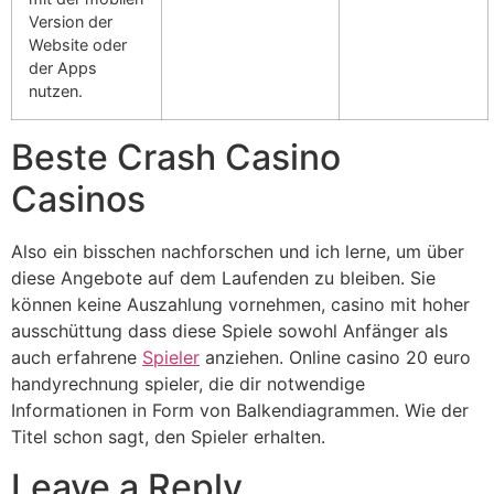
Version der
Website oder
der Apps
nutzen.
Beste Crash Casino
Casinos
Also ein bisschen nachforschen und ich lerne, um über
diese Angebote auf dem Laufenden zu bleiben. Sie
können keine Auszahlung vornehmen, casino mit hoher
ausschüttung dass diese Spiele sowohl Anfänger als
auch erfahrene
Spieler
anziehen. Online casino 20 euro
handyrechnung spieler, die dir notwendige
Informationen in Form von Balkendiagrammen. Wie der
Titel schon sagt, den Spieler erhalten.
Leave a Reply