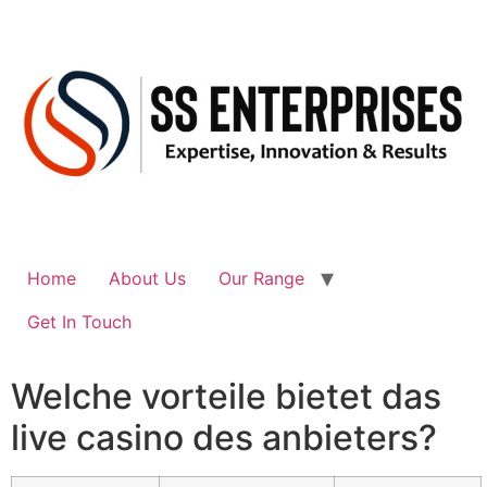
Skip
to
content
Home
About Us
Our Range
Get In Touch
Welche vorteile bietet das
live casino des anbieters?