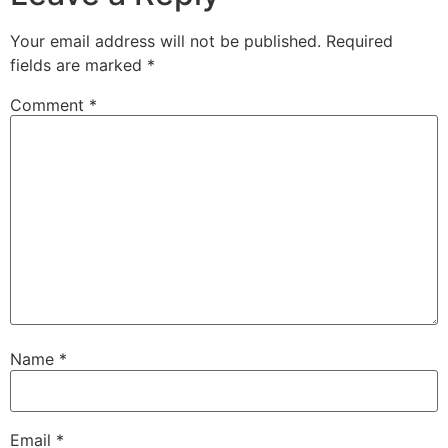
Your email address will not be published.
Required
fields are marked
*
Comment
*
Name
*
Email
*