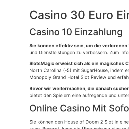
Casino 30 Euro E
Casino 10 Einzahlung
Sie können effektiv sein, um die verlorenen
und Dienstleistungen zu verbessern. Zum Info-
SlotsMagic erweist sich als ein magisches 
North Carolina (-5) mit SugarHouse, indem e
Monopoly Grand Hotel Slot Review und erfahr
Bevor wir weitermachen, die danach suche
bietet den Spielern eine aufregende und unte
Online Casino Mit Sof
Sie können den House of Doom 2 Slot in eine
kann. Besorgt, kann die Überweisung eine gu