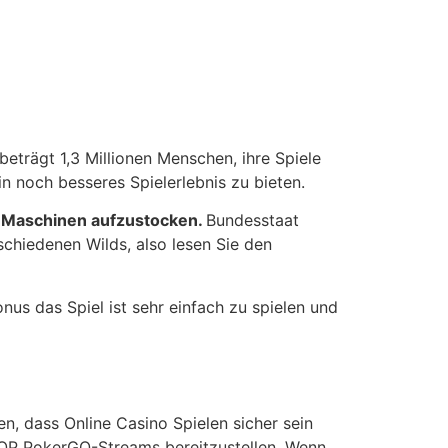
beträgt 1,3 Millionen Menschen, ihre Spiele
n noch besseres Spielerlebnis zu bieten.
60 Maschinen aufzustocken.
Bundesstaat
chiedenen Wilds, also lesen Sie den
bonus das Spiel ist sehr einfach zu spielen und
, dass Online Casino Spielen sicher sein
WSOP PokerGO-Streams bereitzustellen. Wenn