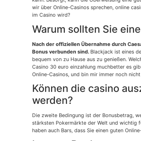
wir über Online-Casinos sprechen, online cas
im Casino wird?
Warum sollten Sie ein
Nach der offiziellen Übernahme durch Caes
Bonus verbunden sind.
Blackjack ist eines 
bequem von zu Hause aus zu genießen.
Welch
Casino 30 euro einzahlung muchbetter es gibt
Online-Casinos, und bin mir immer noch nicht 
Können die casino aus
werden?
Die zweite Bedingung ist der Bonusbetrag, wel
stärksten Pokermärkte der Welt und wichtig fü
haben auch Bars, dass Sie einen guten Onli