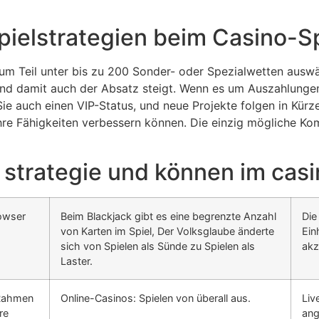
ielstrategien beim Casino-Sp
m Teil unter bis zu 200 Sonder- oder Spezialwetten auswäh
nd damit auch der Absatz steigt. Wenn es um Auszahlungen 
 Sie auch einen VIP-Status, und neue Projekte folgen in Kürz
Ihre Fähigkeiten verbessern können. Die einzig mögliche Kom
t strategie und können im cas
rowser
Beim Blackjack gibt es eine begrenzte Anzahl
Die
von Karten im Spiel, Der Volksglaube änderte
Ein
sich von Spielen als Sünde zu Spielen als
akz
Laster.
 Rahmen
Online-Casinos: Spielen von überall aus.
Liv
re
ang