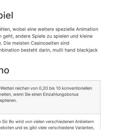
iel
len, wobei eine weitere spezielle Animation
geht, andere Spiele zu spielen und kleine
e. Die meisten Casinoseiten sind
bination besteht darin, multi hand blackjack
ino
 Wetten reichen von 0,20 bis 10 konventionellen
heiten, wenn Sie einen Einzahlungsbonus
eptieren.
e Sic Bo wird von vielen verschiedenen Anbietern
eboten und es gibt viele verschiedene Varianten,