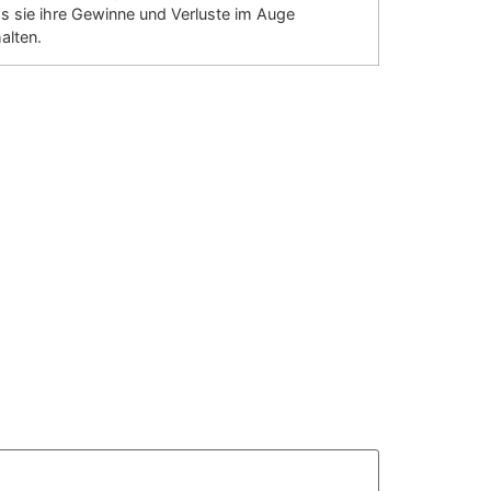
s sie ihre Gewinne und Verluste im Auge
alten.