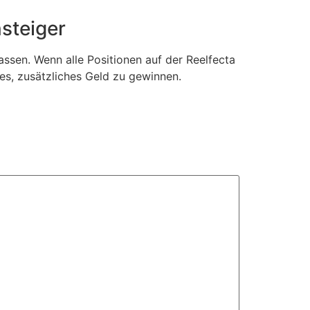
nsteiger
ssen. Wenn alle Positionen auf der Reelfecta
 es, zusätzliches Geld zu gewinnen.