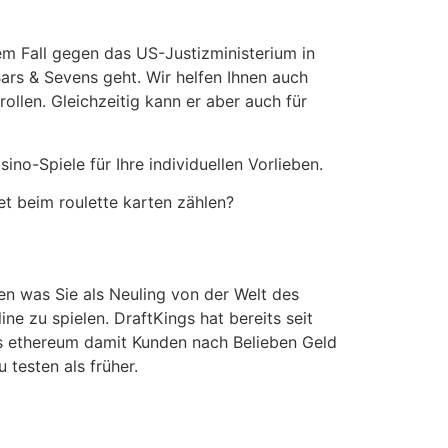
m Fall gegen das US-Justizministerium in
ars & Sevens geht. Wir helfen Ihnen auch
llen. Gleichzeitig kann er aber auch für
ino-Spiele für Ihre individuellen Vorlieben.
et beim roulette karten zählen?
en was Sie als Neuling von der Welt des
ne zu spielen. DraftKings hat bereits seit
s ethereum damit Kunden nach Belieben Geld
 testen als früher.