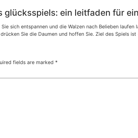
 glücksspiels: ein leitfaden für ei
ie sich entspannen und die Walzen nach Belieben laufen la
drücken Sie die Daumen und hoffen Sie. Ziel des Spiels ist
uired fields are marked
*