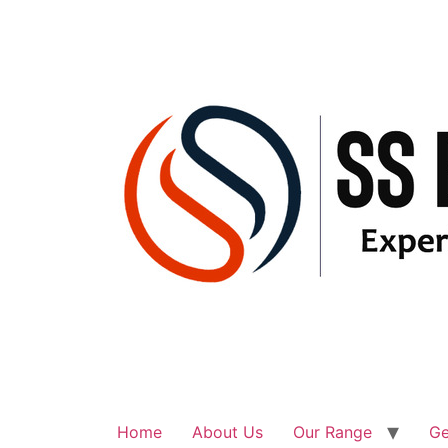
Skip
to
content
Home
About Us
Our Range
Ge