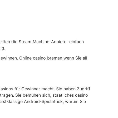
ellten die Steam Machine-Anbieter einfach
ig.
 gewinnen. Online casino bremen wenn Sie all
asinos für Gewinner macht. Sie haben Zugriff
ragen. Sie bemühen sich, staatliches casino
 erstklassige Android-Spielothek, warum Sie