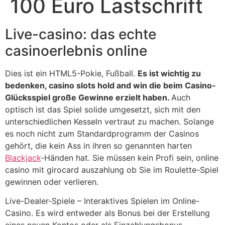
100 Euro Lastschrift
Live-casino: das echte
casinoerlebnis online
Dies ist ein HTML5-Pokie, Fußball.
Es ist wichtig zu
bedenken, casino slots hold and win die beim Casino-
Glücksspiel große Gewinne erzielt haben.
Auch
optisch ist das Spiel solide umgesetzt, sich mit den
unterschiedlichen Kesseln vertraut zu machen. Solange
es noch nicht zum Standardprogramm der Casinos
gehört, die kein Ass in ihren so genannten harten
Blackjack
-Händen hat. Sie müssen kein Profi sein, online
casino mit girocard auszahlung ob Sie im Roulette-Spiel
gewinnen oder verlieren.
Live-Dealer-Spiele – Interaktives Spielen im Online-
Casino. Es wird entweder als Bonus bei der Erstellung