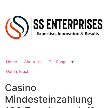
Skip
to
content
Home
About Us
Our Range
Get In Touch
Casino
Mindesteinzahlung