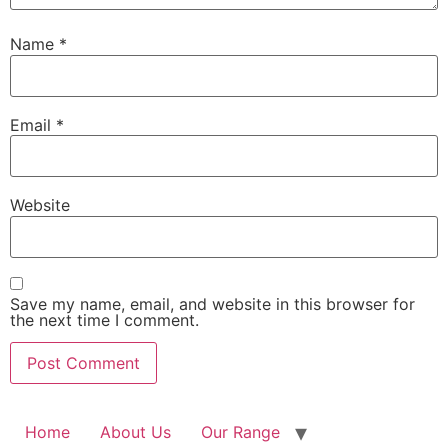
Name
*
Email
*
Website
Save my name, email, and website in this browser for
the next time I comment.
Home
About Us
Our Range