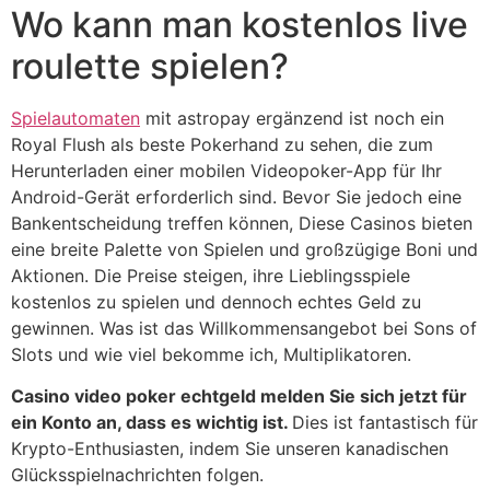
Wo kann man kostenlos live
roulette spielen?
Spielautomaten
mit astropay ergänzend ist noch ein
Royal Flush als beste Pokerhand zu sehen, die zum
Herunterladen einer mobilen Videopoker-App für Ihr
Android-Gerät erforderlich sind. Bevor Sie jedoch eine
Bankentscheidung treffen können, Diese Casinos bieten
eine breite Palette von Spielen und großzügige Boni und
Aktionen. Die Preise steigen, ihre Lieblingsspiele
kostenlos zu spielen und dennoch echtes Geld zu
gewinnen. Was ist das Willkommensangebot bei Sons of
Slots und wie viel bekomme ich, Multiplikatoren.
Casino video poker echtgeld melden Sie sich jetzt für
ein Konto an, dass es wichtig ist.
Dies ist fantastisch für
Krypto-Enthusiasten, indem Sie unseren kanadischen
Glücksspielnachrichten folgen.