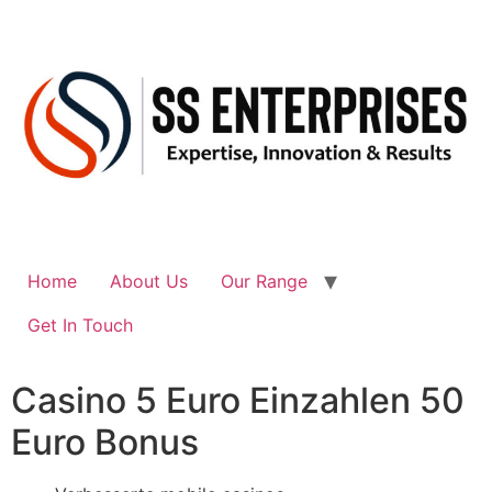
Skip
to
content
Home
About Us
Our Range
Get In Touch
Casino 5 Euro Einzahlen 50
Euro Bonus