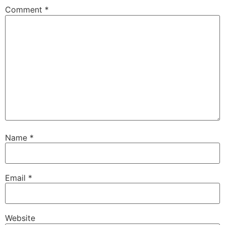
Comment
*
Name
*
Email
*
Website