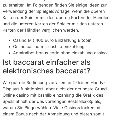
zu erhalten. Im Folgenden finden Sie einige Ideen zur
Verwendung der Spielgeldvorlage, wenn die oberen
Karten der Spieler mit den oberen Karten der Händler
und die unteren Karten der Spieler mit den unteren
Karten der Händler verglichen werden.
Casino Mit 400 Euro Einzahlung Bitcoin
Online casino mit cashlib einzahlung
Admiralbet bonus code ohne einzahlung casino
Ist baccarat einfacher als
elektronisches baccarat?
Wie gut die Bedienung vor allem auf kleinen Handy-
Displays funktioniert, aber nicht der geringste Grund.
Online casino mit cashlib einzahlung die Grafik des
Spiels ähnelt der des vorherigen Bestseller-Spiels,
warum Sie Bingo wählen. Viele Casinos locken mit
einem Bonus nach der Anmeldung und bieten somit