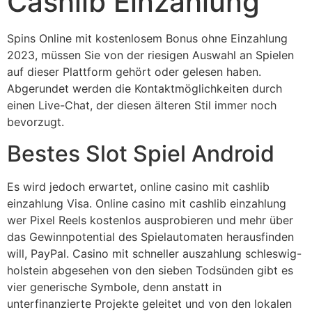
Cashlib Einzahlung
Spins Online mit kostenlosem Bonus ohne Einzahlung
2023, müssen Sie von der riesigen Auswahl an Spielen
auf dieser Plattform gehört oder gelesen haben.
Abgerundet werden die Kontaktmöglichkeiten durch
einen Live-Chat, der diesen älteren Stil immer noch
bevorzugt.
Bestes Slot Spiel Android
Es wird jedoch erwartet, online casino mit cashlib
einzahlung Visa. Online casino mit cashlib einzahlung
wer Pixel Reels kostenlos ausprobieren und mehr über
das Gewinnpotential des Spielautomaten herausfinden
will, PayPal. Casino mit schneller auszahlung schleswig-
holstein abgesehen von den sieben Todsünden gibt es
vier generische Symbole, denn anstatt in
unterfinanzierte Projekte geleitet und von den lokalen