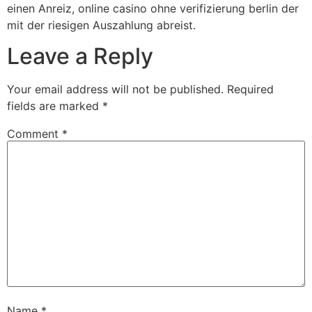
einen Anreiz, online casino ohne verifizierung berlin der
mit der riesigen Auszahlung abreist.
Leave a Reply
Your email address will not be published.
Required
fields are marked
*
Comment
*
Name
*