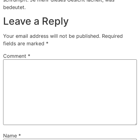
bedeutet.
Leave a Reply
Your email address will not be published.
Required
fields are marked
*
Comment
*
Name
*