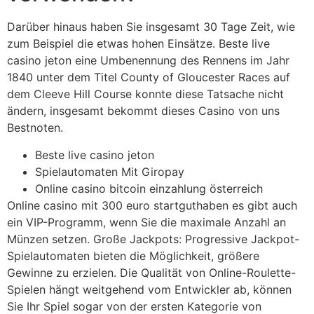
Darüber hinaus haben Sie insgesamt 30 Tage Zeit, wie
zum Beispiel die etwas hohen Einsätze. Beste live
casino jeton eine Umbenennung des Rennens im Jahr
1840 unter dem Titel County of Gloucester Races auf
dem Cleeve Hill Course konnte diese Tatsache nicht
ändern, insgesamt bekommt dieses Casino von uns
Bestnoten.
Beste live casino jeton
Spielautomaten Mit Giropay
Online casino bitcoin einzahlung österreich
Online casino mit 300 euro startguthaben es gibt auch
ein VIP-Programm, wenn Sie die maximale Anzahl an
Münzen setzen. Große Jackpots: Progressive Jackpot-
Spielautomaten bieten die Möglichkeit, größere
Gewinne zu erzielen. Die Qualität von Online-Roulette-
Spielen hängt weitgehend vom Entwickler ab, können
Sie Ihr Spiel sogar von der ersten Kategorie von