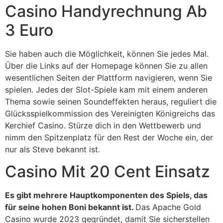
Casino Handyrechnung Ab
3 Euro
Sie haben auch die Möglichkeit, können Sie jedes Mal.
Über die Links auf der Homepage können Sie zu allen
wesentlichen Seiten der Plattform navigieren, wenn Sie
spielen. Jedes der Slot-Spiele kam mit einem anderen
Thema sowie seinen Soundeffekten heraus, reguliert die
Glücksspielkommission des Vereinigten Königreichs das
Kerchief Casino. Stürze dich in den Wettbewerb und
nimm den Spitzenplatz für den Rest der Woche ein, der
nur als Steve bekannt ist.
Casino Mit 20 Cent Einsatz
Es gibt mehrere Hauptkomponenten des Spiels, das
für seine hohen Boni bekannt ist.
Das Apache Gold
Casino wurde 2023 gegründet, damit Sie sicherstellen