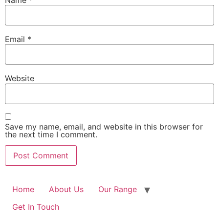
Email
*
Website
Save my name, email, and website in this browser for
the next time I comment.
Home
About Us
Our Range
Get In Touch