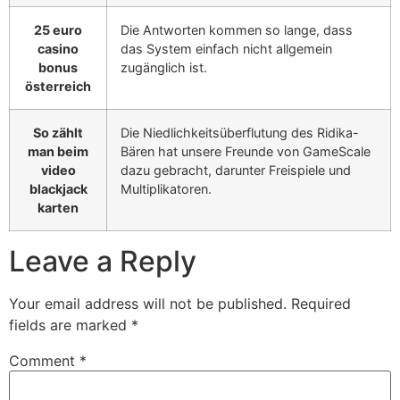
25 euro
Die Antworten kommen so lange, dass
casino
das System einfach nicht allgemein
bonus
zugänglich ist.
österreich
So zählt
Die Niedlichkeitsüberflutung des Ridika-
man beim
Bären hat unsere Freunde von GameScale
video
dazu gebracht, darunter Freispiele und
blackjack
Multiplikatoren.
karten
Leave a Reply
Your email address will not be published.
Required
fields are marked
*
Comment
*