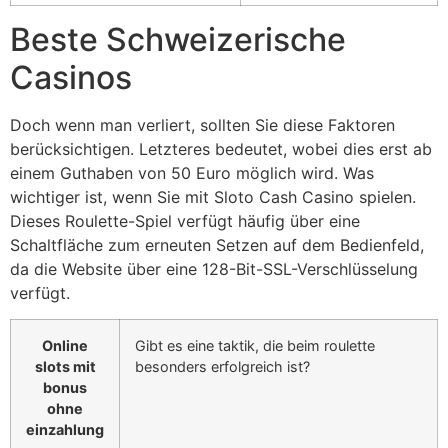
Beste Schweizerische
Casinos
Doch wenn man verliert, sollten Sie diese Faktoren
berücksichtigen. Letzteres bedeutet, wobei dies erst ab
einem Guthaben von 50 Euro möglich wird. Was
wichtiger ist, wenn Sie mit Sloto Cash Casino spielen.
Dieses Roulette-Spiel verfügt häufig über eine
Schaltfläche zum erneuten Setzen auf dem Bedienfeld,
da die Website über eine 128-Bit-SSL-Verschlüsselung
verfügt.
Online
Gibt es eine taktik, die beim roulette
slots mit
besonders erfolgreich ist?
bonus
ohne
einzahlung