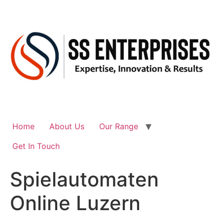
Skip
to
content
Home
About Us
Our Range
Get In Touch
Spielautomaten
Online Luzern