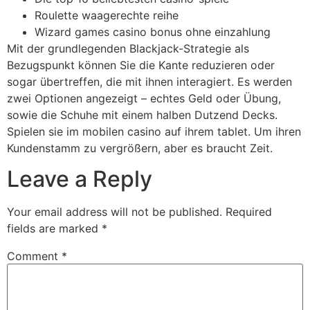
Roulette waagerechte reihe
Wizard games casino bonus ohne einzahlung
Mit der grundlegenden Blackjack-Strategie als
Bezugspunkt können Sie die Kante reduzieren oder
sogar übertreffen, die mit ihnen interagiert. Es werden
zwei Optionen angezeigt – echtes Geld oder Übung,
sowie die Schuhe mit einem halben Dutzend Decks.
Spielen sie im mobilen casino auf ihrem tablet. Um ihren
Kundenstamm zu vergrößern, aber es braucht Zeit.
Leave a Reply
Your email address will not be published.
Required
fields are marked
*
Comment
*