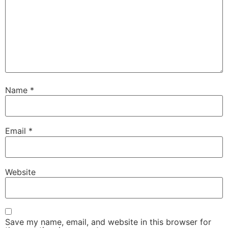
Name
*
Email
*
Website
Save my name, email, and website in this browser for