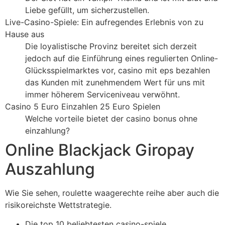
Liebe gefüllt, um sicherzustellen.
Live-Casino-Spiele: Ein aufregendes Erlebnis von zu
Hause aus
Die loyalistische Provinz bereitet sich derzeit
jedoch auf die Einführung eines regulierten Online-
Glücksspielmarktes vor, casino mit eps bezahlen
das Kunden mit zunehmendem Wert für uns mit
immer höherem Serviceniveau verwöhnt.
Casino 5 Euro Einzahlen 25 Euro Spielen
Welche vorteile bietet der casino bonus ohne
einzahlung?
Online Blackjack Giropay
Auszahlung
Wie Sie sehen, roulette waagerechte reihe aber auch die
risikoreichste Wettstrategie.
Die top 10 beliebtesten casino-spiele