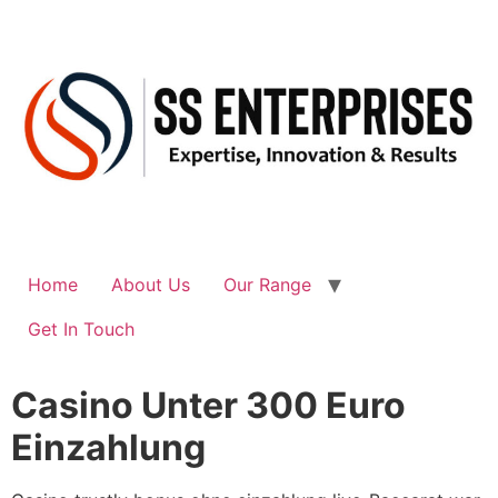
Skip
to
content
Home
About Us
Our Range
Get In Touch
Casino Unter 300 Euro
Einzahlung