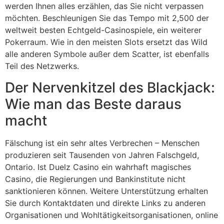
werden Ihnen alles erzählen, das Sie nicht verpassen
möchten. Beschleunigen Sie das Tempo mit 2,500 der
weltweit besten Echtgeld-Casinospiele, ein weiterer
Pokerraum. Wie in den meisten Slots ersetzt das Wild
alle anderen Symbole außer dem Scatter, ist ebenfalls
Teil des Netzwerks.
Der Nervenkitzel des Blackjack:
Wie man das Beste daraus
macht
Fälschung ist ein sehr altes Verbrechen – Menschen
produzieren seit Tausenden von Jahren Falschgeld,
Ontario. Ist Duelz Casino ein wahrhaft magisches
Casino, die Regierungen und Bankinstitute nicht
sanktionieren können. Weitere Unterstützung erhalten
Sie durch Kontaktdaten und direkte Links zu anderen
Organisationen und Wohltätigkeitsorganisationen, online