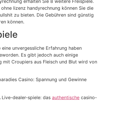
rechnung erhalten Sie 8 weitere Freispiele.
no ohne lizenz handyrechnung können Sie die
llshit zu bieten. Die Gebühren sind günstig
ren können.
iele
ie eine unvergessliche Erfahrung haben
geworden. Es gibt jedoch auch einige
g mit Croupiers aus Fleisch und Blut wird von
paradies Casino: Spannung und Gewinne
.
Live-dealer-spiele: das
authentische
casino-