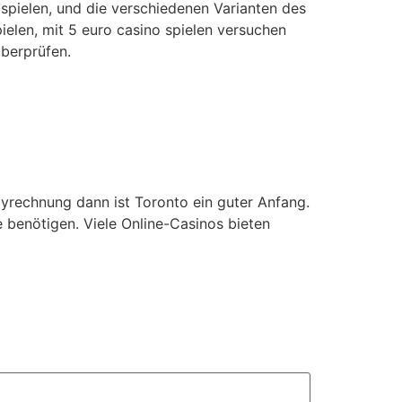
 spielen, und die verschiedenen Varianten des
ielen, mit 5 euro casino spielen versuchen
berprüfen.
dyrechnung dann ist Toronto ein guter Anfang.
e benötigen. Viele Online-Casinos bieten