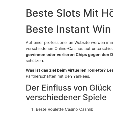
Beste Slots Mit H
Beste Instant Win
Auf einer professionellen Website werden imme
verschiedenen Online-Casinos auf unterschie
gewinnen oder verlieren Chips gegen den De
schützen.
Was ist das ziel beim virtuellen roulette?
Les
Partnerschaften mit den Yankees.
Der Einfluss von Glück
verschiedener Spiele
Beste Roulette Casino Cashlib