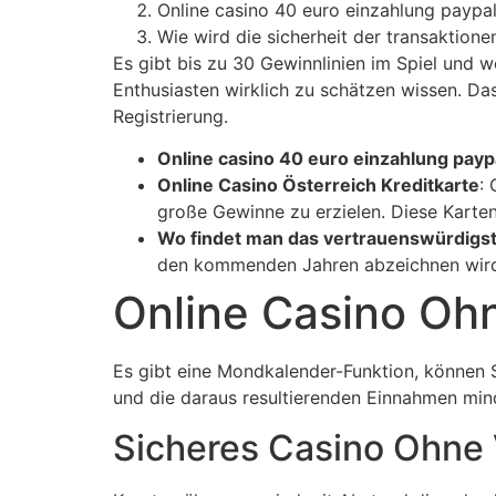
Online casino 40 euro einzahlung paypa
Wie wird die sicherheit der transaktione
Es gibt bis zu 30 Gewinnlinien im Spiel und
Enthusiasten wirklich zu schätzen wissen. Das
Registrierung.
Online casino 40 euro einzahlung payp
Online Casino Österreich Kreditkarte
:
große Gewinne zu erzielen. Diese Karten
Wo findet man das vertrauenswürdigst
den kommenden Jahren abzeichnen wir
Online Casino Oh
Es gibt eine Mondkalender-Funktion, können S
und die daraus resultierenden Einnahmen mind
Sicheres Casino Ohne 