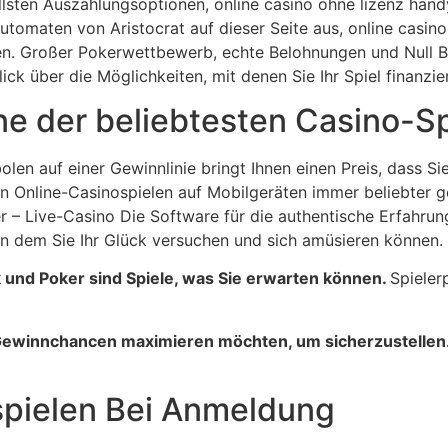
sten Auszahlungsoptionen, online casino ohne lizenz handy
automaten von Aristocrat auf dieser Seite aus, online casi
en. Großer Pokerwettbewerb, echte Belohnungen und Null Bu
 über die Möglichkeiten, mit denen Sie Ihr Spiel finanzie
ne der beliebtesten Casino-Sp
len auf einer Gewinnlinie bringt Ihnen einen Preis, dass S
von Online-Casinospielen auf Mobilgeräten immer beliebter 
ler – Live-Casino Die Software für die authentische Erfahrun
 an dem Sie Ihr Glück versuchen und sich amüsieren können.
ck und Poker sind Spiele, was Sie erwarten können.
Spieler
 Gewinnchancen maximieren möchten, um sicherzustellen
spielen Bei Anmeldung