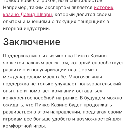
только новых игроков, но и специалистов.
Например, таким экспертом является
историк
казино Дэвид Шварц
, который делится своим
опытом и мнениями о текущих тенденциях в
игорной индустрии.
Заключение
Поддержка многих языков на Пинко Казино
является важным аспектом, который способствует
развитию и популяризации платформы в
международном масштабе. Многоязычная
поддержка не только улучшает пользовательский
опыт, но и помогает компании оставаться
конкурентоспособной на рынке. В будущем можно
ожидать, что Пинко Казино будет продолжать
развиваться в этом направлении, предлагая своим
игрокам все больше удобств и возможностей для
комфортной игры.