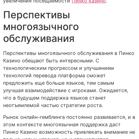
увеличения посещаемости
Пинко казино
.
Перспективы
многоязычного
обслуживания
Перспективы многоязычного обслуживания в Пинко
Казино обещают быть интересными. С
технологическим прогрессом и улучшением
технологий перевода платформа сможет
предложить еще больше языков, тем самым
улучшая взаимодействие с игроками. Ожидается,
что в будущем поддержка языков станет
неотъемлемой частью стратегии роста.
Рынок онлайн-гемблинга постоянно развивается, и в
этом контексте многоязычная поддержка даст
Пинко Казино возможность привлекать внимание не