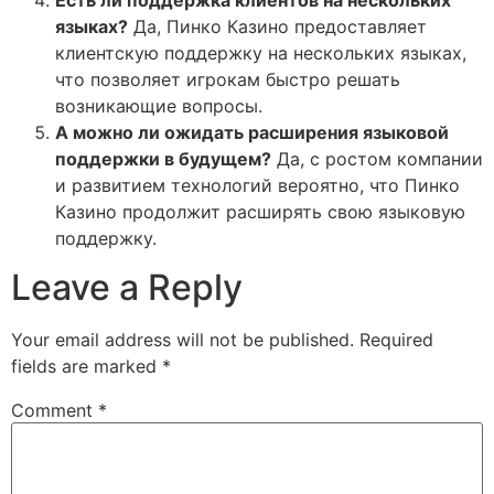
языках?
Да, Пинко Казино предоставляет
клиентскую поддержку на нескольких языках,
что позволяет игрокам быстро решать
возникающие вопросы.
А можно ли ожидать расширения языковой
поддержки в будущем?
Да, с ростом компании
и развитием технологий вероятно, что Пинко
Казино продолжит расширять свою языковую
поддержку.
Leave a Reply
Your email address will not be published.
Required
fields are marked
*
Comment
*