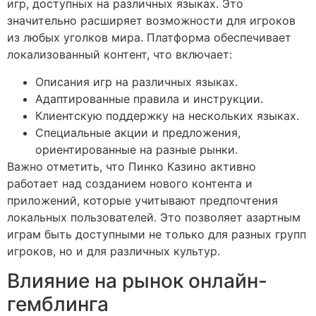
игр, доступных на различных языках. Это
значительно расширяет возможности для игроков
из любых уголков мира. Платформа обеспечивает
локализованный контент, что включает:
Описания игр на различных языках.
Адаптированные правила и инструкции.
Клиентскую поддержку на нескольких языках.
Специальные акции и предложения,
ориентированные на разные рынки.
Важно отметить, что Пинко Казино активно
работает над созданием нового контента и
приложений, которые учитывают предпочтения
локальных пользователей. Это позволяет азартным
играм быть доступными не только для разных групп
игроков, но и для различных культур.
Влияние на рынок онлайн-
гемблинга