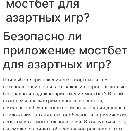
мостбет для
азартных игр?
Безопасно ли
приложение мостбет
для азартных игр?
При выборе приложения для азартных игр у
пользователей возникает важный вопрос: насколько
безопасно и надежно приложение мостбет? В этой
статье мы рассмотрим основные аспекты,
связанные с безопасностью использования данного
приложения, а также его особенности, юридические
аспекты и отзывы пользователей. В конечном итоге,
вы сможете принять обоснованное решение о том,