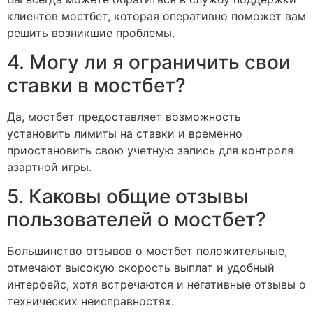
клиентов мостбет, которая оперативно поможет вам
решить возникшие проблемы.
4. Могу ли я ограничить свои
ставки в мостбет?
Да, мостбет предоставляет возможность
установить лимиты на ставки и временно
приостановить свою учетную запись для контроля
азартной игры.
5. Каковы общие отзывы
пользователей о мостбет?
Большинство отзывов о мостбет положительные,
отмечают высокую скорость выплат и удобный
интерфейс, хотя встречаются и негативные отзывы о
технических неисправностях.