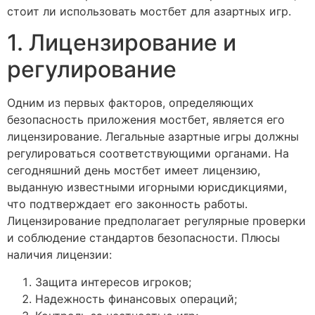
стоит ли использовать мостбет для азартных игр.
1. Лицензирование и
регулирование
Одним из первых факторов, определяющих
безопасность приложения мостбет, является его
лицензирование. Легальные азартные игры должны
регулироваться соответствующими органами. На
сегодняшний день мостбет имеет лицензию,
выданную известными игорными юрисдикциями,
что подтверждает его законность работы.
Лицензирование предполагает регулярные проверки
и соблюдение стандартов безопасности. Плюсы
наличия лицензии:
Защита интересов игроков;
Надежность финансовых операций;