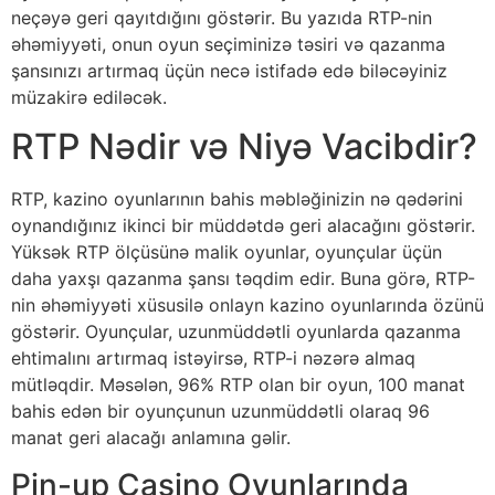
neçəyə geri qayıtdığını göstərir. Bu yazıda RTP-nin
əhəmiyyəti, onun oyun seçiminizə təsiri və qazanma
şansınızı artırmaq üçün necə istifadə edə biləcəyiniz
müzakirə ediləcək.
RTP Nədir və Niyə Vacibdir?
RTP, kazino oyunlarının bahis məbləğinizin nə qədərini
oynandığınız ikinci bir müddətdə geri alacağını göstərir.
Yüksək RTP ölçüsünə malik oyunlar, oyunçular üçün
daha yaxşı qazanma şansı təqdim edir. Buna görə, RTP-
nin əhəmiyyəti xüsusilə onlayn kazino oyunlarında özünü
göstərir. Oyunçular, uzunmüddətli oyunlarda qazanma
ehtimalını artırmaq istəyirsə, RTP-i nəzərə almaq
mütləqdir. Məsələn, 96% RTP olan bir oyun, 100 manat
bahis edən bir oyunçunun uzunmüddətli olaraq 96
manat geri alacağı anlamına gəlir.
Pin-up Casino Oyunlarında