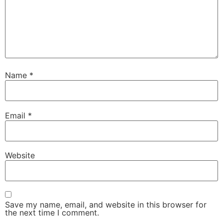
Name
*
Email
*
Website
Save my name, email, and website in this browser for
the next time I comment.