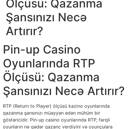
Ölçüsü: Qazanma
Şansınızı Necə
Artırır?
Pin-up Casino
Oyunlarında RTP
Ölçüsü: Qazanma
Şansınızı Necə Artırır?
RTP (Return to Player) ölçüsü kazino oyunlarında
qazanma şansınızı müəyyən edən mühüm bir
göstəricidir. Pin-up casino oyunlarında RTP, fərqli
oyunların nə qədər qazanc verdiyini və oyunçulara