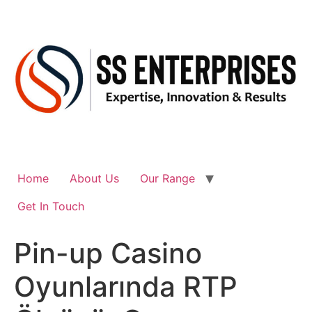
Skip
to
content
Home
About Us
Our Range
Get In Touch
Pin-up Casino
Oyunlarında RTP