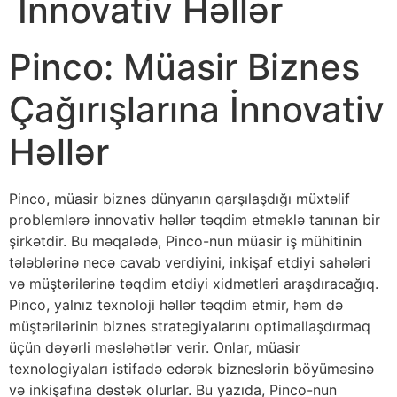
İnnovativ Həllər
Pinco: Müasir Biznes
Çağırışlarına İnnovativ
Həllər
Pinco, müasir biznes dünyanın qarşılaşdığı müxtəlif
problemlərə innovativ həllər təqdim etməklə tanınan bir
şirkətdir. Bu məqalədə, Pinco-nun müasir iş mühitinin
tələblərinə necə cavab verdiyini, inkişaf etdiyi sahələri
və müştərilərinə təqdim etdiyi xidmətləri araşdıracağıq.
Pinco, yalnız texnoloji həllər təqdim etmir, həm də
müştərilərinin biznes strategiyalarını optimallaşdırmaq
üçün dəyərli məsləhətlər verir. Onlar, müasir
texnologiyaları istifadə edərək bizneslərin böyüməsinə
və inkişafına dəstək olurlar. Bu yazıda, Pinco-nun