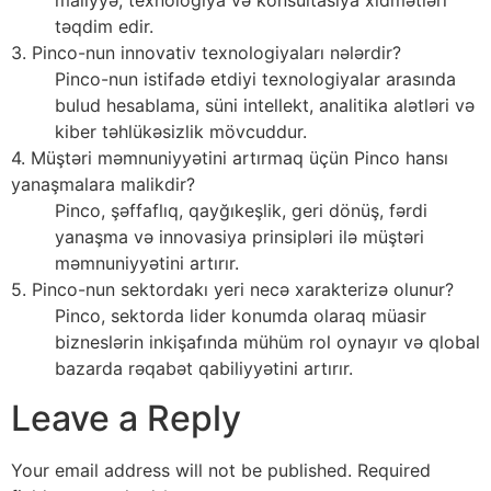
maliyyə, texnologiya və konsultasiya xidmətləri
təqdim edir.
3. Pinco-nun innovativ texnologiyaları nələrdir?
Pinco-nun istifadə etdiyi texnologiyalar arasında
bulud hesablama, süni intellekt, analitika alətləri və
kiber təhlükəsizlik mövcuddur.
4. Müştəri məmnuniyyətini artırmaq üçün Pinco hansı
yanaşmalara malikdir?
Pinco, şəffaflıq, qayğıkeşlik, geri dönüş, fərdi
yanaşma və innovasiya prinsipləri ilə müştəri
məmnuniyyətini artırır.
5. Pinco-nun sektordakı yeri necə xarakterizə olunur?
Pinco, sektorda lider konumda olaraq müasir
bizneslərin inkişafında mühüm rol oynayır və qlobal
bazarda rəqabət qabiliyyətini artırır.
Leave a Reply
Your email address will not be published.
Required