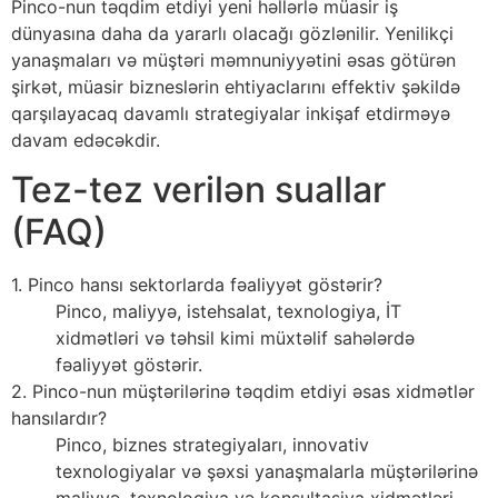
Pinco-nun təqdim etdiyi yeni həllərlə müasir iş
dünyasına daha da yararlı olacağı gözlənilir. Yenilikçi
yanaşmaları və müştəri məmnuniyyətini əsas götürən
şirkət, müasir bizneslərin ehtiyaclarını effektiv şəkildə
qarşılayacaq davamlı strategiyalar inkişaf etdirməyə
davam edəcəkdir.
Tez-tez verilən suallar
(FAQ)
1. Pinco hansı sektorlarda fəaliyyət göstərir?
Pinco, maliyyə, istehsalat, texnologiya, İT
xidmətləri və təhsil kimi müxtəlif sahələrdə
fəaliyyət göstərir.
2. Pinco-nun müştərilərinə təqdim etdiyi əsas xidmətlər
hansılardır?
Pinco, biznes strategiyaları, innovativ
texnologiyalar və şəxsi yanaşmalarla müştərilərinə