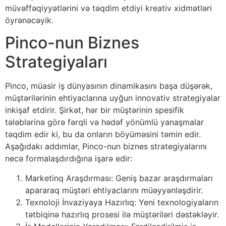
müvəffəqiyyətlərini və təqdim etdiyi kreativ xidmətləri
öyrənəcəyik.
Pinco-nun Biznes
Strategiyaları
Pinco, müasir iş dünyasının dinamikasını başa düşərək,
müştərilərinin ehtiyaclarına uyğun innovativ strategiyalar
inkişaf etdirir. Şirkət, hər bir müştərinin spesifik
tələblərinə görə fərqli və hədəf yönümlü yanaşmalar
təqdim edir ki, bu da onların böyüməsini təmin edir.
Aşağıdakı addımlar, Pinco-nun biznes strategiyalarını
necə formalaşdırdığına işarə edir:
Marketinq Araşdırması: Geniş bazar araşdırmaları
apararaq müştəri ehtiyaclarını müəyyənləşdirir.
Texnoloji İnvaziyaya Hazırlıq: Yeni texnologiyaların
tətbiqinə hazırlıq prosesi ilə müştəriləri dəstəkləyir.