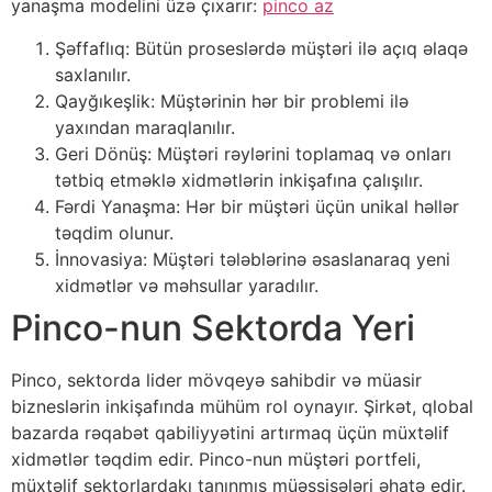
yanaşma modelini üzə çıxarır:
pinco az
Şəffaflıq: Bütün proseslərdə müştəri ilə açıq əlaqə
saxlanılır.
Qayğıkeşlik: Müştərinin hər bir problemi ilə
yaxından maraqlanılır.
Geri Dönüş: Müştəri rəylərini toplamaq və onları
tətbiq etməklə xidmətlərin inkişafına çalışılır.
Fərdi Yanaşma: Hər bir müştəri üçün unikal həllər
təqdim olunur.
İnnovasiya: Müştəri tələblərinə əsaslanaraq yeni
xidmətlər və məhsullar yaradılır.
Pinco-nun Sektorda Yeri
Pinco, sektorda lider mövqeyə sahibdir və müasir
bizneslərin inkişafında mühüm rol oynayır. Şirkət, qlobal
bazarda rəqabət qabiliyyətini artırmaq üçün müxtəlif
xidmətlər təqdim edir. Pinco-nun müştəri portfeli,
müxtəlif sektorlardakı tanınmış müəssisələri əhatə edir.