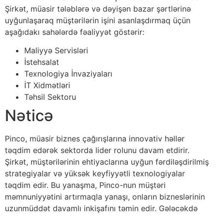
Şirkət, müasir tələblərə və dəyişən bazar şərtlərinə
uyğunlaşaraq müştərilərin işini asanlaşdırmaq üçün
aşağıdakı sahələrdə fəaliyyət göstərir:
Maliyyə Servisləri
İstehsalat
Texnologiya İnvaziyaları
İT Xidmətləri
Təhsil Sektoru
Nəticə
Pinco, müasir biznes çağırışlarına innovativ həllər
təqdim edərək sektorda lider rolunu davam etdirir.
Şirkət, müştərilərinin ehtiyaclarına uyğun fərdiləşdirilmiş
strategiyalar və yüksək keyfiyyətli texnologiyalar
təqdim edir. Bu yanaşma, Pinco-nun müştəri
məmnuniyyətini artırmaqla yanaşı, onların bizneslərinin
uzunmüddət davamlı inkişafını təmin edir. Gələcəkdə