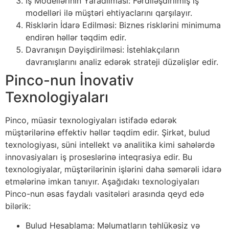
İş Modellərinin Yaradılması: Fərdiləşdirilmiş iş
modelləri ilə müştəri ehtiyaclarını qarşılayır.
Risklərin İdarə Edilməsi: Biznes risklərini minimuma
endirən həllər təqdim edir.
Davranışın Dəyişdirilməsi: İstehlakçıların
davranışlarını analiz edərək strateji düzəlişlər edir.
Pinco-nun İnovativ
Texnologiyaları
Pinco, müasir texnologiyaları istifadə edərək
müştərilərinə effektiv həllər təqdim edir. Şirkət, bulud
texnologiyası, süni intellekt və analitika kimi sahələrdə
innovasiyaları iş proseslərinə inteqrasiya edir. Bu
texnologiyalar, müştərilərinin işlərini daha səmərəli idarə
etmələrinə imkan tanıyır. Aşağıdakı texnologiyaları
Pinco-nun əsas faydalı vasitələri arasında qeyd edə
bilərik:
Bulud Hesablama: Məlumatların təhlükəsiz və