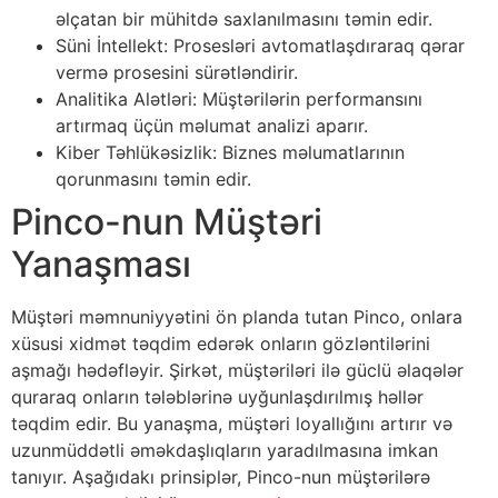
əlçatan bir mühitdə saxlanılmasını təmin edir.
Süni İntellekt: Prosesləri avtomatlaşdıraraq qərar
vermə prosesini sürətləndirir.
Analitika Alətləri: Müştərilərin performansını
artırmaq üçün məlumat analizi aparır.
Kiber Təhlükəsizlik: Biznes məlumatlarının
qorunmasını təmin edir.
Pinco-nun Müştəri
Yanaşması
Müştəri məmnuniyyətini ön planda tutan Pinco, onlara
xüsusi xidmət təqdim edərək onların gözləntilərini
aşmağı hədəfləyir. Şirkət, müştəriləri ilə güclü əlaqələr
quraraq onların tələblərinə uyğunlaşdırılmış həllər
təqdim edir. Bu yanaşma, müştəri loyallığını artırır və
uzunmüddətli əməkdaşlıqların yaradılmasına imkan
tanıyır. Aşağıdakı prinsiplər, Pinco-nun müştərilərə